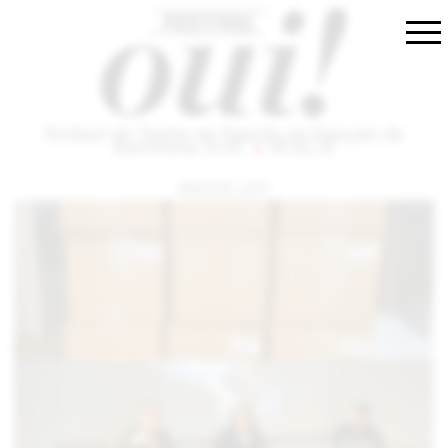
Festival de Teatre en francès
en français
de
Barcelona
23.01
05.02.25
PHOTOS 2017